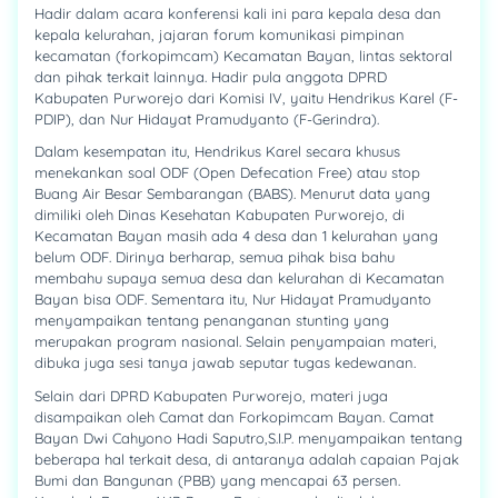
Hadir dalam acara konferensi kali ini para kepala desa dan
kepala kelurahan, jajaran forum komunikasi pimpinan
kecamatan (forkopimcam) Kecamatan Bayan, lintas sektoral
dan pihak terkait lainnya. Hadir pula anggota DPRD
Kabupaten Purworejo dari Komisi IV, yaitu Hendrikus Karel (F-
PDIP), dan Nur Hidayat Pramudyanto (F-Gerindra).
Dalam kesempatan itu, Hendrikus Karel secara khusus
menekankan soal ODF (Open Defecation Free) atau stop
Buang Air Besar Sembarangan (BABS). Menurut data yang
dimiliki oleh Dinas Kesehatan Kabupaten Purworejo, di
Kecamatan Bayan masih ada 4 desa dan 1 kelurahan yang
belum ODF. Dirinya berharap, semua pihak bisa bahu
membahu supaya semua desa dan kelurahan di Kecamatan
Bayan bisa ODF. Sementara itu, Nur Hidayat Pramudyanto
menyampaikan tentang penanganan stunting yang
merupakan program nasional. Selain penyampaian materi,
dibuka juga sesi tanya jawab seputar tugas kedewanan.
Selain dari DPRD Kabupaten Purworejo, materi juga
disampaikan oleh Camat dan Forkopimcam Bayan. Camat
Bayan Dwi Cahyono Hadi Saputro,S.I.P. menyampaikan tentang
beberapa hal terkait desa, di antaranya adalah capaian Pajak
Bumi dan Bangunan (PBB) yang mencapai 63 persen.