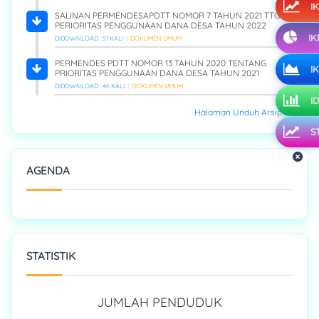
IK
SALINAN PERMENDESAPDTT NOMOR 7 TAHUN 2021 TTG
PERIORITAS PENGGUNAAN DANA DESA TAHUN 2022
IKE
DIDOWNLOAD : 51 KALI
DOKUMEN UMUM
PERMENDES PDTT NOMOR 13 TAHUN 2020 TENTANG
IK
PRIORITAS PENGGUNAAN DANA DESA TAHUN 2021
DIDOWNLOAD : 46 KALI
DOKUMEN UMUM
ID
Halaman Unduh Arsip >>
S
AGENDA
STATISTIK
JUMLAH PENDUDUK