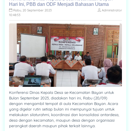
Hari Ini, PBB dan ODF Menjadi Bahasan Utama
Rabu, 20 September 2023
Administrator
10:48:53
Konferensi Dinas Kepala Desa se-Kecamatan Bayan untuk
Bulan September 2023, diadakan hari ini, Rabu (20/09)
dengan mengambil tempat di aula Kecamatan Bayan. Acara
yang digelar rutin setiap bulan ini mempunyai tujuan untuk
melakukan silaturahmi, koordinasi dan konsolidasi antardesa,
desa dengan kecamatan, maupun desa dengan organisasi
perangkat daerah maupun pihak terkait lainnya.