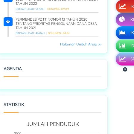
TAHUN 2022
IK
DIDOWNLOAD : 51 KALI
DOKUMEN UMUM
PERMENDES PDTT NOMOR 13 TAHUN 2020
IKE
TENTANG PRIORITAS PENGGUNAAN DANA DESA
TAHUN 2021
IK
DIDOWNLOAD : 46 KALI
DOKUMEN UMUM
Halaman Unduh Arsip >>
ID
S
AGENDA
STATISTIK
JUMLAH PENDUDUK
3000