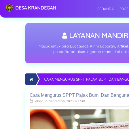
DESA KRANDEGAN
BERANDA
PROF
LAYANAN MANDIR
Masuk untuk bisa Buat Surat, Kirim Laporan, Artikel,
pendaftaran akun layanan mandiri di apli
CARA MENGURUS SPPT PAJAK BUMI DAN BANGU
Cara Mengurus SPPT Pajak Bumi Dan Banguna
Selasa, 29 September 2020 17:17:48