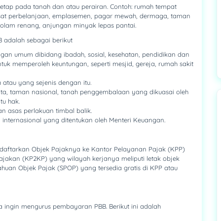
 tetap pada tanah dan atau perairan. Contoh: rumah tempat
pusat perbelanjaan, emplasemen, pagar mewah, dermaga, taman
 kolam renang, anjungan minyak lepas pantai.
 adalah sebagai berikut
an umum dibidang ibadah, sosial, kesehatan, pendidikan dan
uk memperoleh keuntungan, seperti mesjid, gereja, rumah sakit
atau yang sejenis dengan itu.
ata, taman nasional, tanah penggembalaan yang dikuasai oleh
tu hak.
n asas perlakuan timbal balik.
internasional yang ditentukan oleh Menteri Keuangan.
daftarkan Objek Pajaknya ke Kantor Pelayanan Pajak (KPP)
jakan (KP2KP) yang wilayah kerjanya meliputi letak objek
huan Objek Pajak (SPOP) yang tersedia gratis di KPP atau
 ingin mengurus pembayaran PBB. Berikut ini adalah