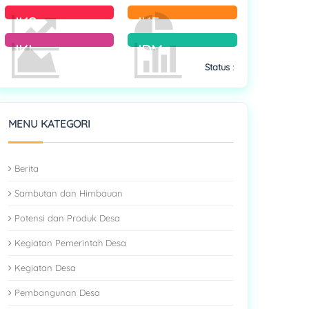
IKS
IKE
IKL
IDM
Status
:
MENU KATEGORI
Berita
Sambutan dan Himbauan
Potensi dan Produk Desa
Kegiatan Pemerintah Desa
Kegiatan Desa
Pembangunan Desa