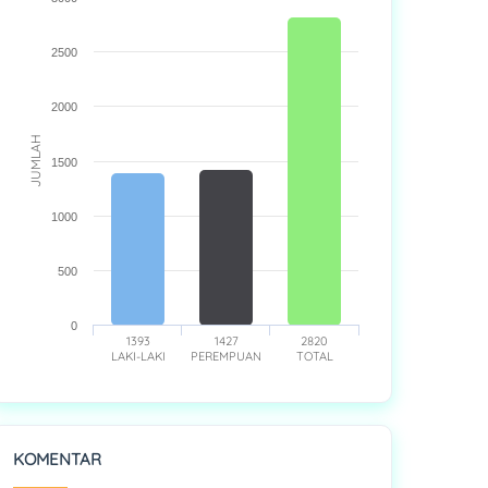
2500
2000
JUMLAH
1500
1000
500
0
1393
1427
2820
LAKI-LAKI
PEREMPUAN
TOTAL
KOMENTAR