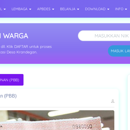
IL
LEMBAGA
APBDES
BELANJA
DOWNLOAD
INFO
I WARGA
 dll. Klik DAFTAR untuk proses
MASUK LA
kasi Desa Krandegan.
NAN (PBB)
n (PBB)