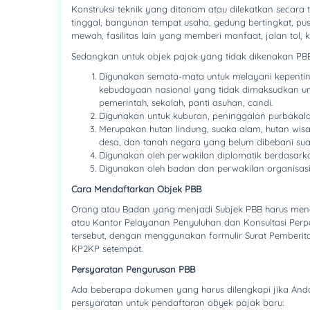
Konstruksi teknik yang ditanam atau dilekatkan secara
tinggal, bangunan tempat usaha, gedung bertingkat, 
mewah, fasilitas lain yang memberi manfaat, jalan tol,
Sedangkan untuk objek pajak yang tidak dikenakan PBB
Digunakan semata-mata untuk melayani kepenting
kebudayaan nasional yang tidak dimaksudkan unt
pemerintah, sekolah, panti asuhan, candi.
Digunakan untuk kuburan, peninggalan purbakala 
Merupakan hutan lindung, suaka alam, hutan wis
desa, dan tanah negara yang belum dibebani sua
Digunakan oleh perwakilan diplomatik berdasarka
Digunakan oleh badan dan perwakilan organisasi 
Cara Mendaftarkan Objek PBB
Orang atau Badan yang menjadi Subjek PBB harus men
atau Kantor Pelayanan Penyuluhan dan Konsultasi Perpa
tersebut, dengan menggunakan formulir Surat Pemberita
KP2KP setempat.
Persyaratan Pengurusan PBB
Ada beberapa dokumen yang harus dilengkapi jika Anda
persyaratan untuk pendaftaran obyek pajak baru: